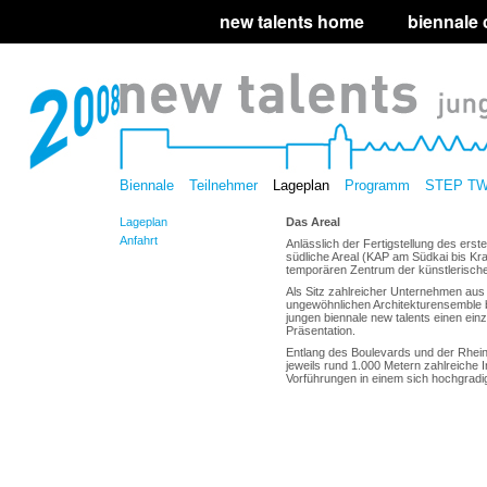
new talents home
biennale
Biennale
Teilnehmer
Lageplan
Programm
STEP T
Lageplan
Das Areal
Anfahrt
Anlässlich der Fertigstellung des ers
südliche Areal (KAP am Südkai bis Kr
temporären Zentrum der künstlerische
Als Sitz zahlreicher Unternehmen aus
ungewöhnlichen Architekturensemble b
jungen biennale new talents einen einz
Präsentation.
Entlang des Boulevards und der Rhein
jeweils rund 1.000 Metern zahlreiche 
Vorführungen in einem sich hochgradig