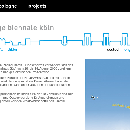
 cologne
projects
WO
Bilder
deutsch
eng
ten Rheinauhafen-Teilabschnittes verwandelt sich das
anhaus Süd) vom 16. bis 24. August 2008 zu einem
n und gestalterischen Präsentation.
 dem Bereich der Kreativwirtschaft und mit seinem
ietet der neu gestaltete Kölner Rheinauhafen der
igartigen Rahmen für alle Arten der künstlerischen
promenade befinden sich hier im Zentrum Kölns auf
In- und Outdoorbereiche für Ausstellungen und
 entwickelnden kreativwirtschaftlichen Umfeld.