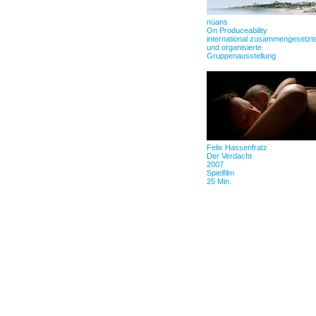
nüans
On Produceability
international zusammengesetzt
und organisierte
Gruppenausstellung
Felix Hassenfratz
Der Verdacht
2007
Spielfilm
25 Min.